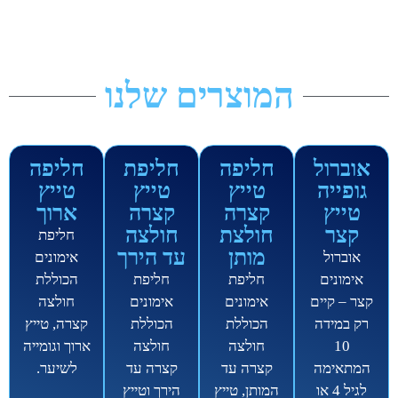
לתוכן
המוצרים שלנו
אוברול
חליפה
חליפת
חליפה
גופייה
טייץ
טייץ
טייץ
טייץ
קצרה
קצרה
ארוך
קצר
חולצת
חולצה
חליפת
מותן
עד הירך
אוברול
אימונים
אימונים
חליפת
חליפת
הכוללת
קצר – קיים
אימונים
אימונים
חולצה
רק במידה
הכוללת
הכוללת
קצרה, טייץ
10
חולצה
חולצה
ארוך וגומייה
המתאימה
קצרה עד
קצרה עד
לשיער.
לגיל 4 או
המותן, טייץ
הירך וטייץ