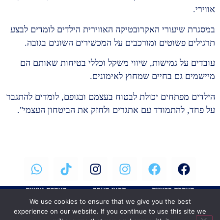
אווירי.
במסגרת שיעורי האקרובטיקה האווירית הילדים לומדים לבצע
תרגילים פשוטים ומורכבים על המכשירים השונים בגובה.
עובדים על גמישות, שיווי משקל וכללי בטיחות שאותם הם
מיישמים גם בחיים שמחוץ לאימונים.
הילדים מפתחים יכולת לבטוח בעצמם ובגופם, לומדים להתגבר
על פחד, להתמודד עם אתגרים ולחזק את הביטחון העצמי".
הצהרת פרטיות
תקנון האתר
הצהרת נגישות
We use cookies to ensure that we give you the best
כל הזכויות שמורות לאירית פרידמן – קנגרו התעמלות מכשירים
experience on our website. If you continue to use this site we